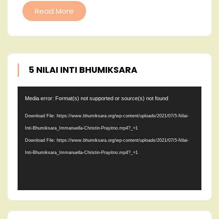
Read More
5 NILAI INTI BHUMIKSARA
Video
Media error: Format(s) not supported or source(s) not found
Player
Download File: https://www.bhumiksara.org/wp-content/uploads/2021/07/5-Nilai-
Inti-Bhumiksara_Immanuella-Christin-Prayitno.mp4?_=1
Download File: https://www.bhumiksara.org/wp-content/uploads/2021/07/5-Nilai-
Inti-Bhumiksara_Immanuella-Christin-Prayitno.mp4?_=1