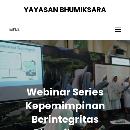
Skip
YAYASAN BHUMIKSARA
to
content
MENU
Webinar Series
Kepemimpinan
Berintegritas